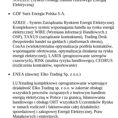
Elektryczną)
GDF Suez Energia Polska S.A.
SZREE - System Zarządzania Rynkiem Energii Elektrycznej.
Kompleksowy system wspomagania handlu na rynku energii
elektrycznej: WIRE (Wymiana informacji Handlowych z
OSP), TAXUS (zarządzanie kontraktami), Trading Desk
(bezpośredni handel na giełdach i platformach obrotu),
ConAn (wielokryterialna optymalizacja portfela kontraktów,
wspomaganie ofertowania, optymalizacja działania na rynku
energii elektrycznej), LARIX (prognozowanie szeregów
czasowych), RISK (analiza ryzyka handlowego), CEDRUS
(rozliczenia kontraktów, raportowanie)
ENEA (dawnej: Elko Trading Sp. z o.o.)
LUXtrading kompleksowe oprogramowanie wspierające
działalność Elko Trading sp. z o.o. w zakresie obsługi:
wszystkich procesów związanych z hurtowym handlem
energią elektryczną w Polsce i za granicą, bilansowania
handlowego i obsługi OHT wszystkich Uczestników Rynku
w ramach rozliczeń i fakturowania całej działalności
sprzedażowej i zakupowej Energii Elektrycznej, Praw
Majątkowych i emisyjnych.