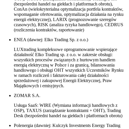
(bezpośredni handel na giełdach i platformach obrotu),
ConAn (wielokryterialna optymalizacja portfela kontraktów,
wspomaganie ofertowania, optymalizacja działania na rynku
energii elektrycznej), LARIX (prognozowanie szeregów
czasowych), RISK (analiza ryzyka handlowego), CEDRUS
(rozliczenia kontraktów, raportowanie)
ENEA (dawnej: Elko Trading Sp. z o.o.)
LUXtrading kompleksowe oprogramowanie wspierające
działalność Elko Trading sp. z o.o. w zakresie obsługi:
wszystkich procesów związanych z hurtowym handlem
energią elektryczną w Polsce i za granicą, bilansowania
handlowego i obsługi OHT wszystkich Uczestników Rynku
w ramach rozliczeń i fakturowania całej działalności
sprzedażowej i zakupowej Energii Elektrycznej, Praw
Majątkowych i emisyjnych.
ZOMAR S.A.
Usługa SaaS: WIRE (Wymiana informacji handlowych z
OSP), TAXUS (zarządzanie kontraktami + OHT), Trading
Desk (bezpośredni handel na giełdach i platformach obrotu)
Polenergia (dawniej: Kulczyk Investments Energy Trading