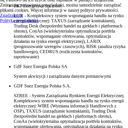
Zmieniając ustawienia przeglądarki, można samodzielnie zarządzać
PKP Energetyka Sp. z o.o.
plikami cookies. Więcej informacji w naszej polityce prywatności.
Zgadzam się
LUX - Kompleksowy system wspomagania handlu na rynku
Polityka prywatności
energii elektrycznej: TAXUS (zarządzanie kontraktami),
Trading Desk (bezpośredni handel na giełdach i platformach
obrotu), ConAn (wielokryterialna optymalizacja portfela
kontraktów, wspomaganie ofertowania, optymalizacja
działania na rynku energii elektrycznej), LARIX
(prognozowanie szeregów czasowych), RISK (analiza ryzyka
handlowego), CEDRUS (rozliczenia kontraktów,
raportowanie)
GdF Suez Energia Polska SA
System akwizycji i zarządzania danymi pomiarowymi
GDF Suez Energia Polska S.A.
SZREE - System Zarządzania Rynkiem Energii Elektrycznej.
Kompleksowy system wspomagania handlu na rynku energii
elektrycznej: WIRE (Wymiana informacji Handlowych z
OSP), TAXUS (zarządzanie kontraktami), Trading Desk
(bezpośredni handel na giełdach i platformach obrotu),
ConAn (wielokryterialna optymalizacja portfela kontraktów,
wspomaganie ofertowania, optymalizacja działania na rynku