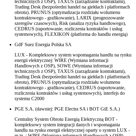
technicznych z OSP), TAXUS (zarządzanie kontraktami),
Trading Desk (bezpośredni handel na giełdach i platformach
obrotu). PRUNUS (optymalizacja rozdziału wolumenu
kontraktowego - grafikowanie), LARIX (prognozowanie
szeregów czasowych), Risk (analiza ryzyka handlowego),
CEDRUS (raportowanie, rozliczenia kontraktów i usług
systemowych), FLEXIKON (platforma do handlu energią)
GdF Suez Energia Polska SA
LUX - Kompleksowy system wspomagania handlu na rynku
energii elektrycznej: WIRE (Wymiana informacji
Handlowych z OSP), SOWE (Wymiana informacji
technicznych z OSP), TAXUS (zarządzanie kontraktami),
Trading Desk (bezpośredni handel na giełdach i platformach
obrotu), PRUNUS (optymalizacja rozdziału wolumenu
kontraktowego - grafikowanie), CEDRUS (raportowanie,
rozliczenia kontraktów i usług systemowych), interfejs do
systemu C2000
PGE S.A. (dawniej: PGE Electra SA i BOT GiE S.A.)
Centralny System Obrotu Energią Elektryczną BOT -
kompleksowy system integracji danych i wspomagania
handlu na rynku energii elektrycznej oparty o system LUX -
m.in. : WIRE (Wymiana informacji Handlowych z OSP),