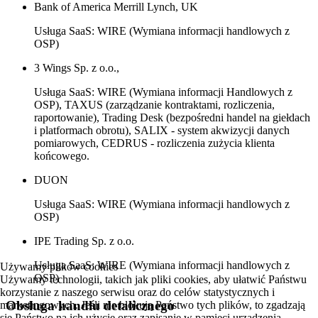
Bank of America Merrill Lynch, UK
Usługa SaaS: WIRE (Wymiana informacji handlowych z
OSP)
3 Wings Sp. z o.o.,
Usługa SaaS: WIRE (Wymiana informacji Handlowych z
OSP), TAXUS (zarządzanie kontraktami, rozliczenia,
raportowanie), Trading Desk (bezpośredni handel na giełdach
i platformach obrotu), SALIX - system akwizycji danych
pomiarowych, CEDRUS - rozliczenia zużycia klienta
końcowego.
DUON
Usługa SaaS: WIRE (Wymiana informacji handlowych z
OSP)
IPE Trading Sp. z o.o.
Usługa SaaS: WIRE (Wymiana informacji handlowych z
Używamy plików cookies
OSP)
Używamy technologii, takich jak pliki cookies, aby ułatwić Państwu
korzystanie z naszego serwisu oraz do celów statystycznych i
Obsługa handlu detalicznego
marketingowych. Jeśli nie blokują Państwo tych plików, to zgadzają
się Państwo na ich użycie oraz zapisanie w pamięci urządzenia.