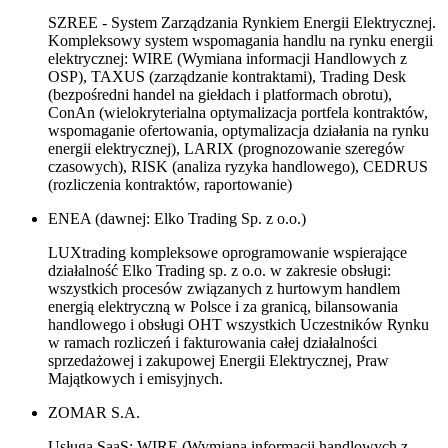
SZREE - System Zarządzania Rynkiem Energii Elektrycznej.
Kompleksowy system wspomagania handlu na rynku energii
elektrycznej: WIRE (Wymiana informacji Handlowych z
OSP), TAXUS (zarządzanie kontraktami), Trading Desk
(bezpośredni handel na giełdach i platformach obrotu),
ConAn (wielokryterialna optymalizacja portfela kontraktów,
wspomaganie ofertowania, optymalizacja działania na rynku
energii elektrycznej), LARIX (prognozowanie szeregów
czasowych), RISK (analiza ryzyka handlowego), CEDRUS
(rozliczenia kontraktów, raportowanie)
ENEA (dawnej: Elko Trading Sp. z o.o.)
LUXtrading kompleksowe oprogramowanie wspierające
działalność Elko Trading sp. z o.o. w zakresie obsługi:
wszystkich procesów związanych z hurtowym handlem
energią elektryczną w Polsce i za granicą, bilansowania
handlowego i obsługi OHT wszystkich Uczestników Rynku
w ramach rozliczeń i fakturowania całej działalności
sprzedażowej i zakupowej Energii Elektrycznej, Praw
Majątkowych i emisyjnych.
ZOMAR S.A.
Usługa SaaS: WIRE (Wymiana informacji handlowych z