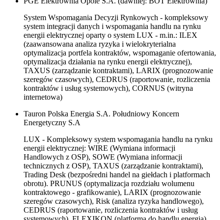
PGE Elektrownia Opole S.A. (dawniej: BOT Elektrownia)
System Wspomagania Decyzji Rynkowych - kompleksowy
system integracji danych i wspomagania handlu na rynku
energii elektrycznej oparty o system LUX - m.in.: ILEX
(zaawansowana analiza ryzyka i wielokryterialna
optymalizacja portfela kontraktów, wspomaganie ofertowania,
optymalizacja działania na rynku energii elektrycznej),
TAXUS (zarządzanie kontraktami), LARIX (prognozowanie
szeregów czasowych), CEDRUS (raportowanie, rozliczenia
kontraktów i usług systemowych), CORNUS (witryna
internetowa)
Tauron Polska Energia S.A. Południowy Koncern
Energetyczny S.A
LUX - Kompleksowy system wspomagania handlu na rynku
energii elektrycznej: WIRE (Wymiana informacji
Handlowych z OSP), SOWE (Wymiana informacji
technicznych z OSP), TAXUS (zarządzanie kontraktami),
Trading Desk (bezpośredni handel na giełdach i platformach
obrotu). PRUNUS (optymalizacja rozdziału wolumenu
kontraktowego - grafikowanie), LARIX (prognozowanie
szeregów czasowych), Risk (analiza ryzyka handlowego),
CEDRUS (raportowanie, rozliczenia kontraktów i usług
systemowych), FLEXIKON (platforma do handlu energią)