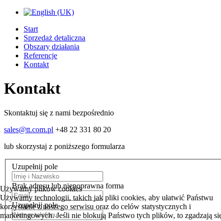
Start
Sprzedaż detaliczna
Obszary działania
Referencje
Kontakt
Kontakt
Skontaktuj się z nami bezpośrednio
sales@tt.com.pl
+48 22 331 80 20
lub skorzystaj z poniższego formularza
Uzupełnij pole
Brak adresu lub niepoprawna forma
Używamy plików cookies
Używamy technologii, takich jak pliki cookies, aby ułatwić Państwu
Uzupełnij pole
korzystanie z naszego serwisu oraz do celów statystycznych i
marketingowych. Jeśli nie blokują Państwo tych plików, to zgadzają si